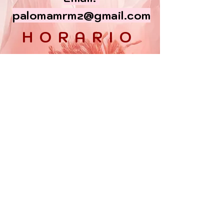
palomamrmz@gmail.com
HORARIO
Lun - Vier:
10am - 6pm
​​Sabados:
10am - 5 pm