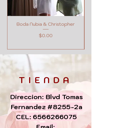
Boda Nubia & Christopher
Precio
$0.00
TIENDA
Direccion: Blvd Tomas
Fernandez #8255-2a
CEL:
6566266075
Email: