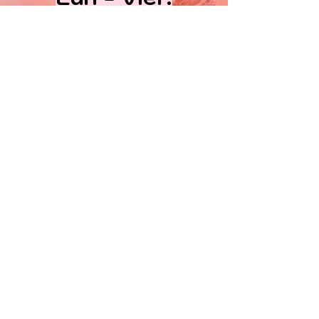
10am - 6pm
​​Sabados:
10am - 5 pm