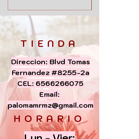
TIENDA
Direccion: Blvd Tomas
Fernandez #8255-2a
CEL:
6566266075
Email:
palomamrmz@gmail.com
HORARIO
Lun - Vier: