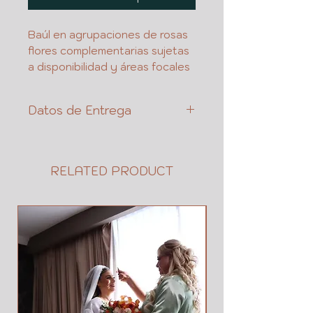
Baúl en agrupaciones de rosas
flores complementarias sujetas
a disponibilidad y áreas focales
Datos de Entrega
NOMBRE DE CLIENTE
CEL
NOMBRE DE DESTINATARIO
RELATED PRODUCT
CEL
DIRECCION
ENTRE QUE CALLES O
REFERENCIAS
SI ES EN TRABAJO EN
QUE AREA O # DE EXT
FECHA Y HORARIO (CON
MARGEN DE TIEMPO PARA
LA ENTREGA)