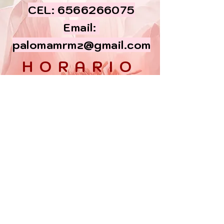
CEL:
6566266075
Email:
palomamrmz@gmail.com
HORARIO
Lun - Vier:
10am - 6pm
​​Sabados:
10am - 5 pm