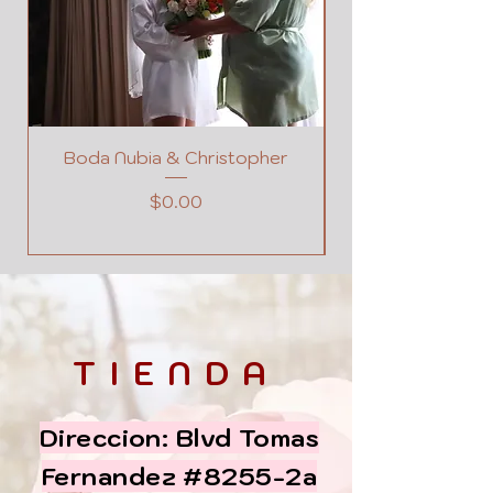
MENSAJE O DEDICATORIA
Boda Nubia & Christopher
Precio
$0.00
TIENDA
Direccion: Blvd Tomas
Fernandez #8255-2a