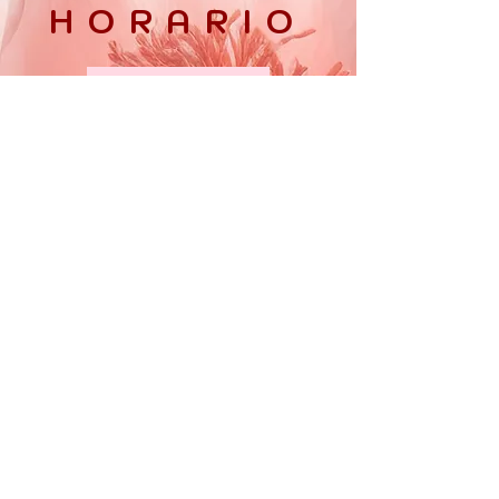
HORARIO
Lun - Vier:
10am - 6pm
​​Sabados:
10am - 5 pm