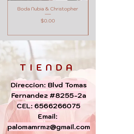
Boda Nubia & Christopher
Precio
$0.00
TIENDA
Direccion: Blvd Tomas
Fernandez #8255-2a
CEL:
6566266075
Email:
palomamrmz@gmail.com