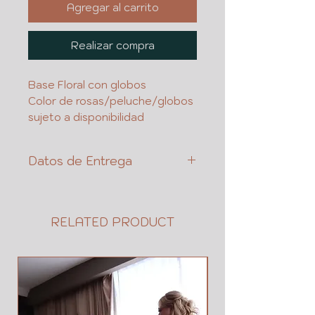
Agregar al carrito
Realizar compra
Base Floral con globos
Color de rosas/peluche/globos
sujeto a disponibilidad
Datos de Entrega
NOMBRE DE CLIENTE
CEL
NOMBRE DE DESTINATARIO
RELATED PRODUCT
CEL
DIRECCION
ENTRE QUE CALLES O
REFERENCIAS
SI ES EN TRABAJO EN
QUE AREA O # DE EXT