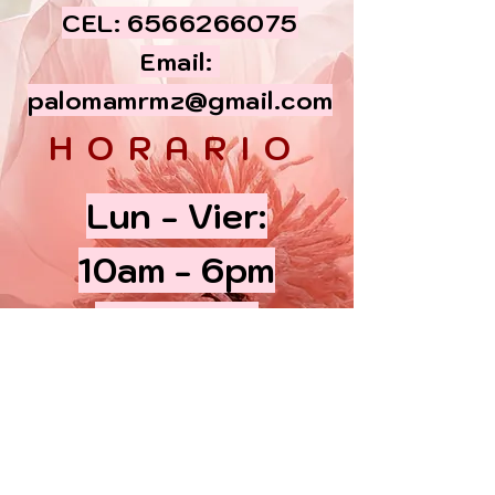
CEL:
6566266075
Email:
palomamrmz@gmail.com
HORARIO
Lun - Vier:
10am - 6pm
​​Sabados:
10am - 5 pm