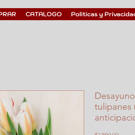
PRAR
CATALOGO
Politicas y Privacida
Desayuno
tulipanes 
anticipaci
Precio
$2,890.00