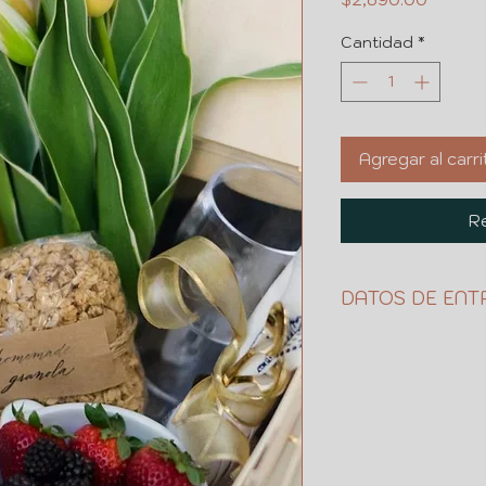
Cantidad
*
Agregar al carri
Re
DATOS DE ENT
NOMBRE DE C
CEL
NOMBRE DE D
CEL
DIRECCION
ENTRE QUE 
SI ES EN T