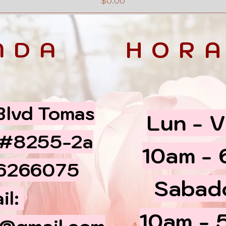
$0.00
NDA
HORA
 Blvd Tomas
Lun - V
 #8255-2a
10am -
66266075
​​Sabad
il:
10am - 