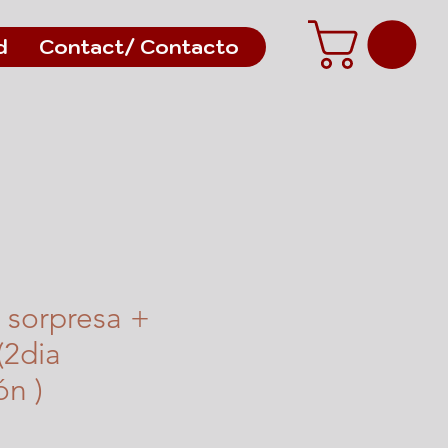
d
Contact/ Contacto
 sorpresa +
(2dia
ón )