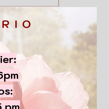
RIO
ier:
 6pm
os:
5 pm