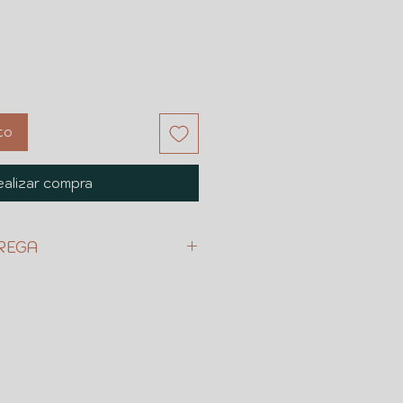
to
alizar compra
REGA
LIENTE
ESTINATARIO
CALLES O REFERENCIAS
RABAJO EN QUE AREA O # DE