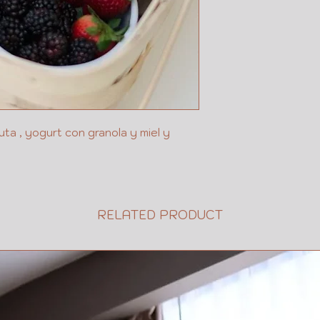
EXT
FECHA Y HORA
TIEMPO PARA
MENSAJE O D
uta , yogurt con granola y miel y
RELATED PRODUCT