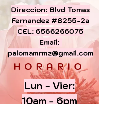
Direccion: Blvd Tomas
Fernandez #8255-2a
CEL:
6566266075
Email:
palomamrmz@gmail.com
HORARIO
Lun - Vier:
10am - 6pm
​​Sabados:
10am - 5 pm