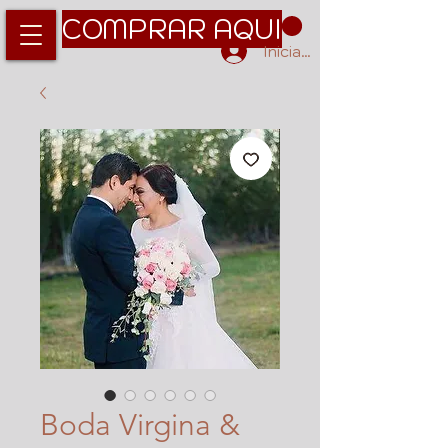
COMPRAR AQUI
Iniciar sesión
Boda Virgina &