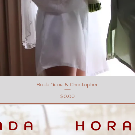
Boda Nubia & Christopher
Precio
$0.00
NDA
HORA