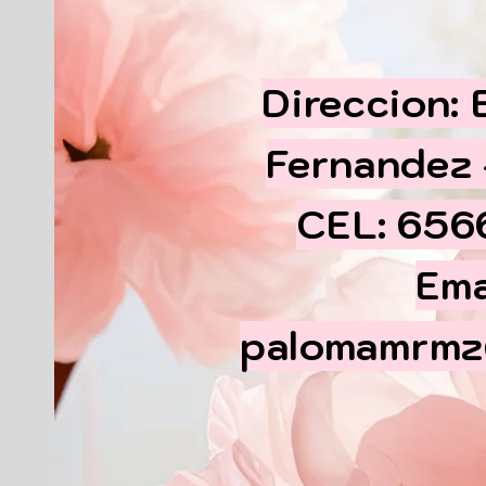
Direccion:
Fernandez
CEL: 65
Ema
palomamrmz