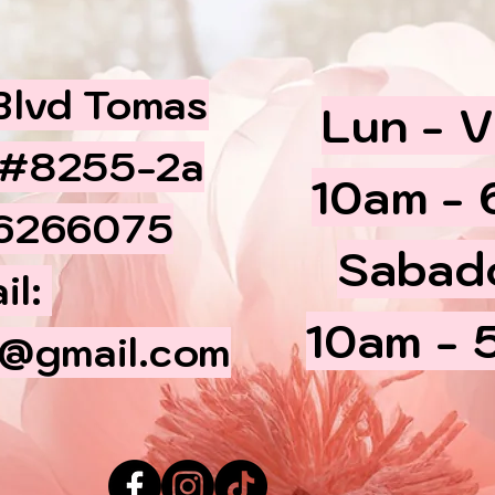
 Blvd Tomas
Lun - V
 #8255-2a
10am -
66266075
​​Sabad
il:
10am - 
@gmail.com