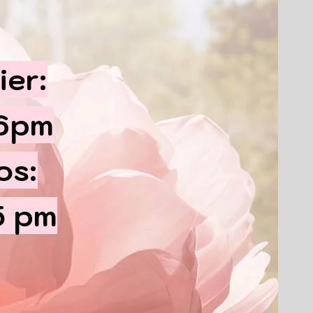
ier:
 6pm
os:
5 pm