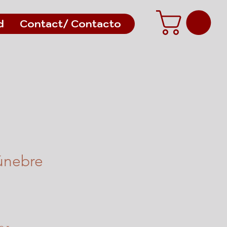
d
Contact/ Contacto
únebre