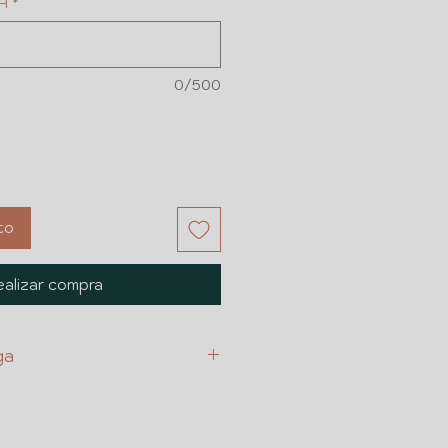
A
*
0/500
to
alizar compra
ga
LIENTE
A PERSONA QUE FALLECIO