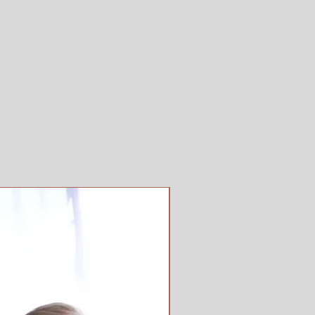
CALLES O REFERENCIAS
RABAJO EN QUE AREA O # DE
RIO (CON MARGEN DE
 LA ENTREGA)