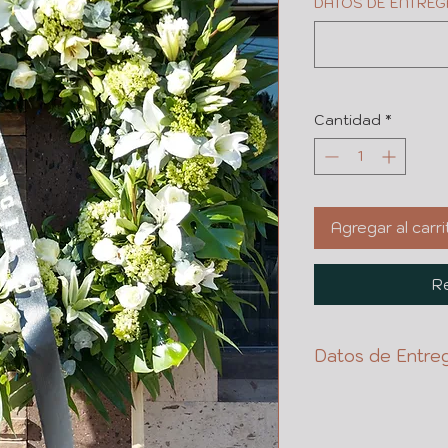
DATOS DE ENTREG
Cantidad
*
Agregar al carri
Re
Datos de Entre
NOMBRE DE C
CEL
NOMBRE DE L