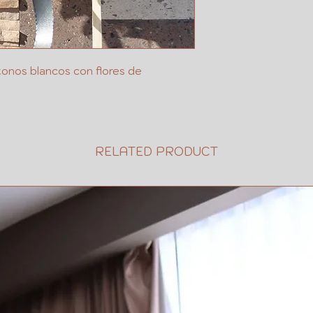
FUNERARIA
DIRECCION
ENTRE QUE 
SI ES EN T
EXT
onos blancos con flores de
FECHA Y HORA
TIEMPO PARA
BANDA
RELATED PRODUCT