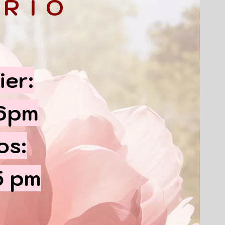
RIO
ier:
 6pm
os:
5 pm