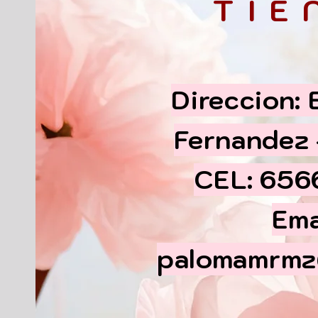
TIE
Direccion:
Fernandez
CEL: 65
Ema
palomamrmz