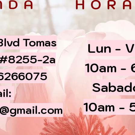
NDA
HORA
 Blvd Tomas
Lun - V
 #8255-2a
10am -
66266075
​​Sabad
il:
10am - 
@gmail.com