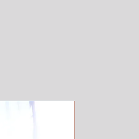
CALLES O REFERENCIAS
RABAJO EN QUE AREA O # DE
RIO (CON MARGEN DE
 LA ENTREGA)
EDICATORIA