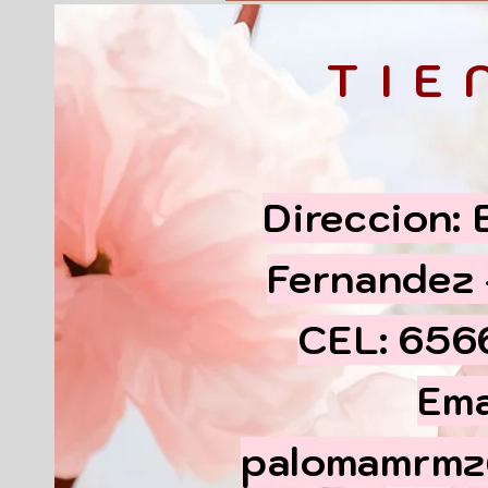
TIE
Direccion:
Fernandez
CEL: 65
Ema
palomamrmz