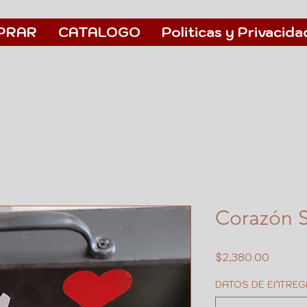
PRAR
CATALOGO
Politicas y Privacida
Corazón S
Precio
$2,380.00
DATOS DE ENTREG