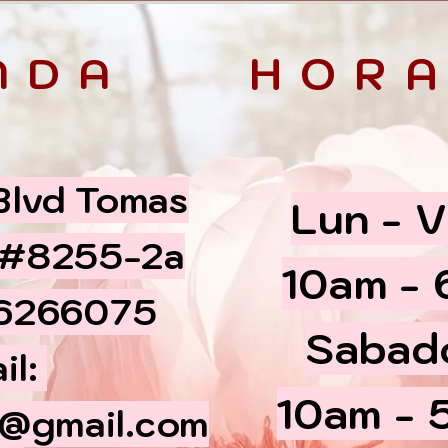
NDA
HORA
 Blvd Tomas
Lun - V
 #8255-2a
10am -
66266075
​​Sabad
il:
10am - 
@gmail.com