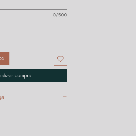
0/500
to
alizar compra
ga
LIENTE
ESTINATARIO