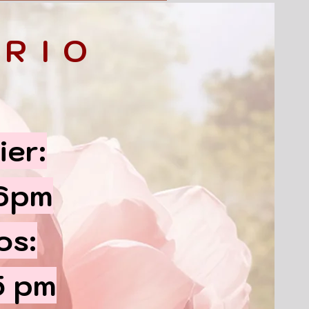
RIO
ier:
 6pm
os:
5 pm