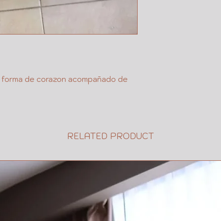
ENTRE QUE 
SI ES EN T
EXT
FECHA Y HORA
TIEMPO PARA
MENSAJE O D
en forma de corazon acompañado de
RELATED PRODUCT