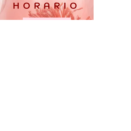
HORARIO
Lun - Vier:
10am - 6pm
​​Sabados:
10am - 5 pm