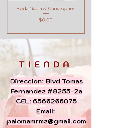
Boda Nubia & Christopher
Precio
$0.00
TIENDA
Direccion: Blvd Tomas
Fernandez #8255-2a
CEL:
6566266075
Email:
palomamrmz@gmail.com